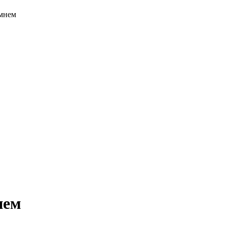
амнем
нем