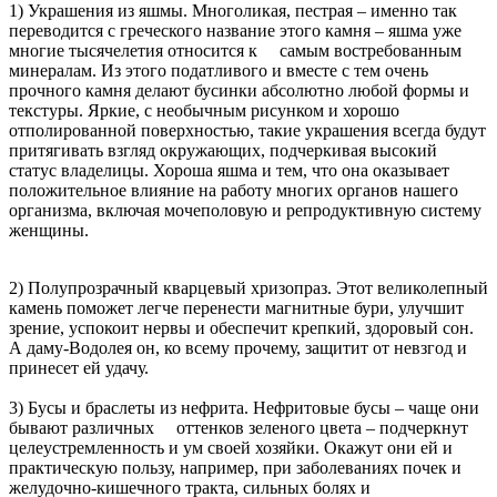
1) Украшения из яшмы. Многоликая, пестрая – именно так
переводится с греческого название этого камня – яшма уже
многие тысячелетия относится к самым востребованным
минералам. Из этого податливого и вместе с тем очень
прочного камня делают бусинки абсолютно любой формы и
текстуры. Яркие, с необычным рисунком и хорошо
отполированной поверхностью, такие украшения всегда будут
притягивать взгляд окружающих, подчеркивая высокий
статус владелицы. Хороша яшма и тем, что она оказывает
положительное влияние на работу многих органов нашего
организма, включая мочеполовую и репродуктивную систему
женщины.
2) Полупрозрачный кварцевый хризопраз. Этот великолепный
камень поможет легче перенести магнитные бури, улучшит
зрение, успокоит нервы и обеспечит крепкий, здоровый сон.
А даму-Водолея он, ко всему прочему, защитит от невзгод и
принесет ей удачу.
3) Бусы и браслеты из нефрита. Нефритовые бусы – чаще они
бывают различных оттенков зеленого цвета – подчеркнут
целеустремленность и ум своей хозяйки. Окажут они ей и
практическую пользу, например, при заболеваниях почек и
желудочно-кишечного тракта, сильных болях и