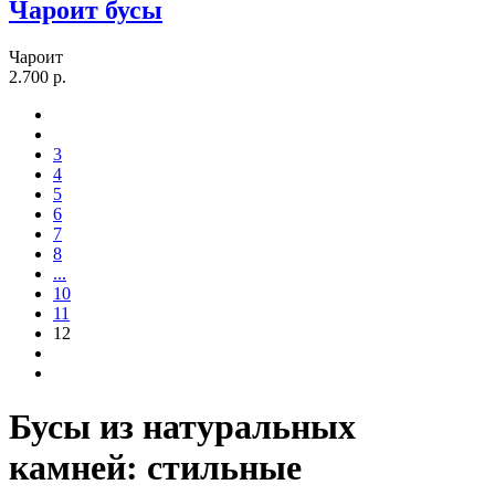
Чароит бусы
Чароит
2.700 р.
3
4
5
6
7
8
...
10
11
12
Бусы из натуральных
камней: стильные