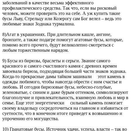
заболеваний в качестве весьма эффективного
профилактического средства. Так что, если вы рисковый
человек, можете проверить это на себе. А уж купить такие
бусы Льву, Стрельцу или Козерогу сам Бог велел – ведь это
любимые знаки Зодиака турмалина.
8)Агат в украшениях. При длительном кашле, ангине,
бронхите, а также подагре помогут агатовые бусы, которые,
помимо всего прочего, будут великолепно смотреться с
любым торжественным нарядом.
9) Бусы из бирюзы, браслеты и серьги. Звание самого
красивого и самого счастливого камня с древних времен
завоевала бирюза, подходящая большей части знаков зодиака.
Когда-то прекрасные дамы тайком зашивали этот камень в
одежды любимого, чтобы навсегда обрести с ним счастье и
любовь. И сегодня бирюзовые бусы, небесно-голубые,
зеленоватые, с синим и даже бурым оттенком, символизируют
благополучие и привлекательность, взаимную любовь и мир в
семье. Еще этот энергетически сильный камень помогает
своему владельцу сосредоточиться на главном и избавиться от
суетности, что в конечном итоге приведет к возвышению и
упрочению его могущества.
10) Гранатовые бусы. Источник удачи, успеха, власти – так во