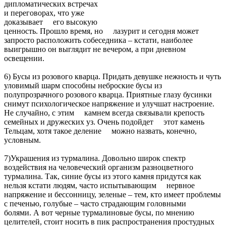
дипломатических встречах
и переговорах, что уже
доказывает его высокую
ценность. Прошло время, но лазурит и сегодня может
запросто расположить собеседника – кстати, наиболее
выигрышно он выглядит не вечером, а при дневном
освещении.
6) Бусы из розового кварца. Придать девушке нежность и чуть
уловимый шарм способны неброские бусы из
полупрозрачного розового кварца. Приятные глазу бусинки
снимут психологическое напряжение и улучшат настроение.
Не случайно, с этим камнем всегда связывали крепость
семейных и дружеских уз. Очень подойдет этот камень
Тельцам, хотя такое деление можно назвать, конечно,
условным.
7)Украшения из турмалина. Довольно широк спектр
воздействия на человеческий организм разноцветного
турмалина. Так, синие бусы из этого камня придутся как
нельзя кстати людям, часто испытывающим нервное
напряжение и бессонницу, зеленые – тем, кто имеет проблемы
с печенью, голубые – часто страдающим головными
болями. А вот черные турмалиновые бусы, по мнению
целителей, стоит носить в пик распространения простудных