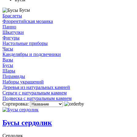
Бусы
Браслеты
Флорентийская мозаика
Панно
Шкатулки
Фигуры
Настольные приборы
Часы
Канделябры и подсвечники
Вазы
Бусы
Шары
Пирамиды
Наборы украшений
Деревья из натуральных камней
Серьги с натуральным камнем
Подвеска с натуральным камнем
Сортировка:
Бусы сердолик
Сердолик