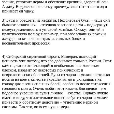
зрение, успокоит нервы и обеспечит крепкий, здоровый сон.
А даму-Водолея он, ко всему прочему, защитит от невзгод и
принесет ей удачу.
3) Бусы и браслеты из нефрита. Нефритовые бусы – чаще они
бывают различных оттенков зеленого цвета – подчеркнут
целеустремленность и ум своей хозяйки. Окажут они ей и
практическую пользу, например, при заболеваниях почек и
желудочно-кишечного тракта, сильных болях и
воспалительных процессах.
4) Сибирский сиреневый чароит. Минерал, имеющий
ценность уже потому, что его добывают только в России. Этот
камень, часто отличающийся необычным шелковистым
блеском, избавит от некоторых психических и
неврологических болезней. Бусы из чароита можно не только
носить на шее в качестве украшения, но и укладывать на
голову для снятия сильных болей, особенно после сотрясения
головного мозга. Очень любит этот камень Близнецов – им
подобное украшение сулит личное счастье. Однако нужно
иметь в виду, что длительное ношение бус из чароита может
привести к обратному действию – угнетению нервной
системы. Так что, во всем нужна мера.