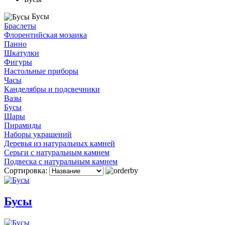
Бусы
Браслеты
Флорентийская мозаика
Панно
Шкатулки
Фигуры
Настольные приборы
Часы
Канделябры и подсвечники
Вазы
Бусы
Шары
Пирамиды
Наборы украшений
Деревья из натуральных камней
Серьги с натуральным камнем
Подвеска с натуральным камнем
Сортировка:
Бусы