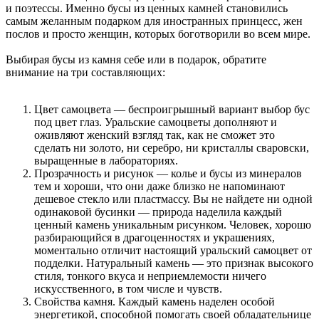
и поэтессы. Именно бусы из ценных камней становились
самым желанным подарком для иностранных принцесс, жен
послов и просто женщин, которых боготворили во всем мире.
Выбирая бусы из камня себе или в подарок, обратите
внимание на три составляющих:
Цвет самоцвета — беспроигрышный вариант выбор бус
под цвет глаз. Уральские самоцветы дополняют и
оживляют женский взгляд так, как не сможет это
сделать ни золото, ни серебро, ни кристаллы сваровски,
выращенные в лабораториях.
Прозрачность и рисунок — колье и бусы из минералов
тем и хороши, что они даже близко не напоминают
дешевое стекло или пластмассу. Вы не найдете ни одной
одинаковой бусинки — природа наделила каждый
ценный камень уникальным рисунком. Человек, хорошо
разбирающийся в драгоценностях и украшениях,
моментально отличит настоящий уральский самоцвет от
подделки. Натуральный камень — это признак высокого
стиля, тонкого вкуса и неприемлемости ничего
искусственного, в том числе и чувств.
Свойства камня. Каждый камень наделен особой
энергетикой, способной помогать своей обладательнице