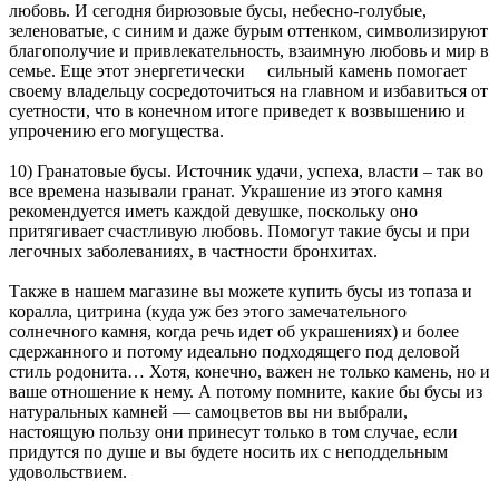
любовь. И сегодня бирюзовые бусы, небесно-голубые,
зеленоватые, с синим и даже бурым оттенком, символизируют
благополучие и привлекательность, взаимную любовь и мир в
семье. Еще этот энергетически сильный камень помогает
своему владельцу сосредоточиться на главном и избавиться от
суетности, что в конечном итоге приведет к возвышению и
упрочению его могущества.
10) Гранатовые бусы. Источник удачи, успеха, власти – так во
все времена называли гранат. Украшение из этого камня
рекомендуется иметь каждой девушке, поскольку оно
притягивает счастливую любовь. Помогут такие бусы и при
легочных заболеваниях, в частности бронхитах.
Также в нашем магазине вы можете купить бусы из топаза и
коралла, цитрина (куда уж без этого замечательного
солнечного камня, когда речь идет об украшениях) и более
сдержанного и потому идеально подходящего под деловой
стиль родонита… Хотя, конечно, важен не только камень, но и
ваше отношение к нему. А потому помните, какие бы бусы из
натуральных камней — самоцветов вы ни выбрали,
настоящую пользу они принесут только в том случае, если
придутся по душе и вы будете носить их с неподдельным
удовольствием.