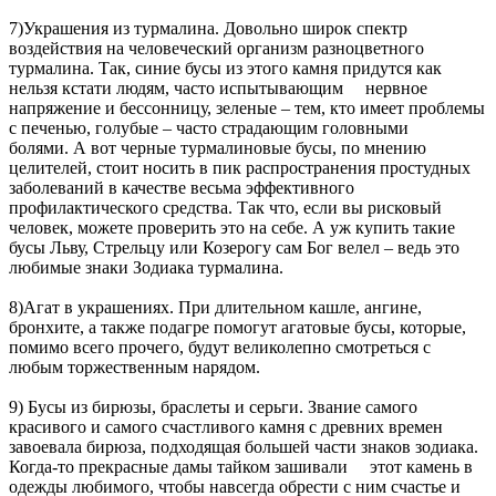
7)Украшения из турмалина. Довольно широк спектр
воздействия на человеческий организм разноцветного
турмалина. Так, синие бусы из этого камня придутся как
нельзя кстати людям, часто испытывающим нервное
напряжение и бессонницу, зеленые – тем, кто имеет проблемы
с печенью, голубые – часто страдающим головными
болями. А вот черные турмалиновые бусы, по мнению
целителей, стоит носить в пик распространения простудных
заболеваний в качестве весьма эффективного
профилактического средства. Так что, если вы рисковый
человек, можете проверить это на себе. А уж купить такие
бусы Льву, Стрельцу или Козерогу сам Бог велел – ведь это
любимые знаки Зодиака турмалина.
8)Агат в украшениях. При длительном кашле, ангине,
бронхите, а также подагре помогут агатовые бусы, которые,
помимо всего прочего, будут великолепно смотреться с
любым торжественным нарядом.
9) Бусы из бирюзы, браслеты и серьги. Звание самого
красивого и самого счастливого камня с древних времен
завоевала бирюза, подходящая большей части знаков зодиака.
Когда-то прекрасные дамы тайком зашивали этот камень в
одежды любимого, чтобы навсегда обрести с ним счастье и