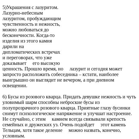
5)Украшения с лазуритом.
Лазурно-небесным
лазуритом, пробуждающим
чувственность и нежность,
можно любоваться до
бесконечности. Когда-то
изделия из этого камня
дарили на
дипломатических встречах
и переговорах, что уже
доказывает его высокую
ценность. Прошло время, но лазурит и сегодня может
запросто расположить собеседника – кстати, наиболее
выигрышно он выглядит не вечером, а при дневном
освещении.
6) Бусы из розового кварца. Придать девушке нежность и чуть
уловимый шарм способны неброские бусы из
полупрозрачного розового кварца. Приятные глазу бусинки
снимут психологическое напряжение и улучшат настроение.
Не случайно, с этим камнем всегда связывали крепость
семейных и дружеских уз. Очень подойдет этот камень
Тельцам, хотя такое деление можно назвать, конечно,
условным.