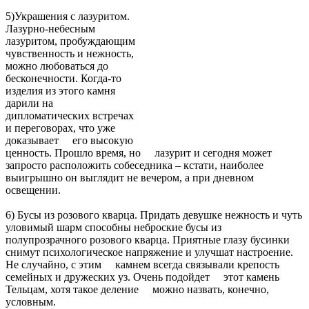
5)Украшения с лазуритом.
Лазурно-небесным
лазуритом, пробуждающим
чувственность и нежность,
можно любоваться до
бесконечности. Когда-то
изделия из этого камня
дарили на
дипломатических встречах
и переговорах, что уже
доказывает его высокую
ценность. Прошло время, но лазурит и сегодня может
запросто расположить собеседника – кстати, наиболее
выигрышно он выглядит не вечером, а при дневном
освещении.
6) Бусы из розового кварца. Придать девушке нежность и чуть
уловимый шарм способны неброские бусы из
полупрозрачного розового кварца. Приятные глазу бусинки
снимут психологическое напряжение и улучшат настроение.
Не случайно, с этим камнем всегда связывали крепость
семейных и дружеских уз. Очень подойдет этот камень
Тельцам, хотя такое деление можно назвать, конечно,
условным.