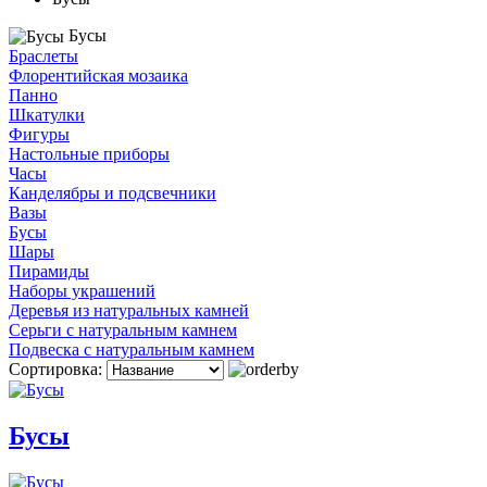
Бусы
Браслеты
Флорентийская мозаика
Панно
Шкатулки
Фигуры
Настольные приборы
Часы
Канделябры и подсвечники
Вазы
Бусы
Шары
Пирамиды
Наборы украшений
Деревья из натуральных камней
Серьги с натуральным камнем
Подвеска с натуральным камнем
Сортировка:
Бусы