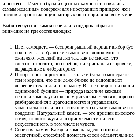
и поэтессы. Именно бусы из ценных камней становились
самым желанным подарком для иностранных принцесс, жен
послов и просто женщин, которых боготворили во всем мире.
Выбирая бусы из камня себе или в подарок, обратите
внимание на три составляющих:
Цвет самоцвета — беспроигрышный вариант выбор бус
под цвет глаз. Уральские самоцветы дополняют и
оживляют женский взгляд так, как не сможет это
сделать ни золото, ни серебро, ни кристаллы сваровски,
выращенные в лабораториях.
Прозрачность и рисунок — колье и бусы из минералов
тем и хороши, что они даже близко не напоминают
дешевое стекло или пластмассу. Вы не найдете ни одной
одинаковой бусинки — природа наделила каждый
ценный камень уникальным рисунком. Человек, хорошо
разбирающийся в драгоценностях и украшениях,
моментально отличит настоящий уральский самоцвет от
подделки. Натуральный камень — это признак высокого
стиля, тонкого вкуса и неприемлемости ничего
искусственного, в том числе и чувств.
Свойства камня. Каждый камень наделен особой
энергетикой, способной помогать своей обладательнице