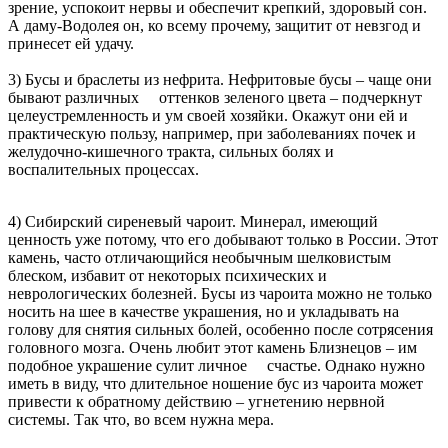
зрение, успокоит нервы и обеспечит крепкий, здоровый сон.
А даму-Водолея он, ко всему прочему, защитит от невзгод и
принесет ей удачу.
3) Бусы и браслеты из нефрита. Нефритовые бусы – чаще они
бывают различных оттенков зеленого цвета – подчеркнут
целеустремленность и ум своей хозяйки. Окажут они ей и
практическую пользу, например, при заболеваниях почек и
желудочно-кишечного тракта, сильных болях и
воспалительных процессах.
4) Сибирский сиреневый чароит. Минерал, имеющий
ценность уже потому, что его добывают только в России. Этот
камень, часто отличающийся необычным шелковистым
блеском, избавит от некоторых психических и
неврологических болезней. Бусы из чароита можно не только
носить на шее в качестве украшения, но и укладывать на
голову для снятия сильных болей, особенно после сотрясения
головного мозга. Очень любит этот камень Близнецов – им
подобное украшение сулит личное счастье. Однако нужно
иметь в виду, что длительное ношение бус из чароита может
привести к обратному действию – угнетению нервной
системы. Так что, во всем нужна мера.