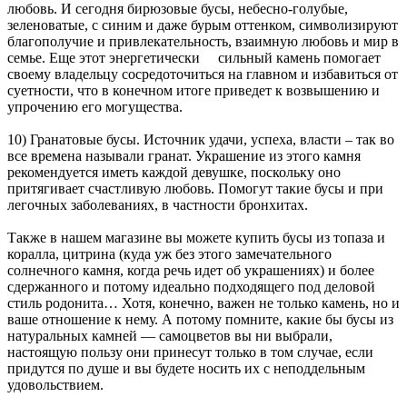
любовь. И сегодня бирюзовые бусы, небесно-голубые,
зеленоватые, с синим и даже бурым оттенком, символизируют
благополучие и привлекательность, взаимную любовь и мир в
семье. Еще этот энергетически сильный камень помогает
своему владельцу сосредоточиться на главном и избавиться от
суетности, что в конечном итоге приведет к возвышению и
упрочению его могущества.
10) Гранатовые бусы. Источник удачи, успеха, власти – так во
все времена называли гранат. Украшение из этого камня
рекомендуется иметь каждой девушке, поскольку оно
притягивает счастливую любовь. Помогут такие бусы и при
легочных заболеваниях, в частности бронхитах.
Также в нашем магазине вы можете купить бусы из топаза и
коралла, цитрина (куда уж без этого замечательного
солнечного камня, когда речь идет об украшениях) и более
сдержанного и потому идеально подходящего под деловой
стиль родонита… Хотя, конечно, важен не только камень, но и
ваше отношение к нему. А потому помните, какие бы бусы из
натуральных камней — самоцветов вы ни выбрали,
настоящую пользу они принесут только в том случае, если
придутся по душе и вы будете носить их с неподдельным
удовольствием.