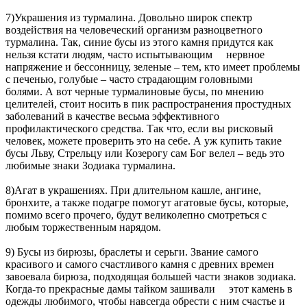
7)Украшения из турмалина. Довольно широк спектр
воздействия на человеческий организм разноцветного
турмалина. Так, синие бусы из этого камня придутся как
нельзя кстати людям, часто испытывающим нервное
напряжение и бессонницу, зеленые – тем, кто имеет проблемы
с печенью, голубые – часто страдающим головными
болями. А вот черные турмалиновые бусы, по мнению
целителей, стоит носить в пик распространения простудных
заболеваний в качестве весьма эффективного
профилактического средства. Так что, если вы рисковый
человек, можете проверить это на себе. А уж купить такие
бусы Льву, Стрельцу или Козерогу сам Бог велел – ведь это
любимые знаки Зодиака турмалина.
8)Агат в украшениях. При длительном кашле, ангине,
бронхите, а также подагре помогут агатовые бусы, которые,
помимо всего прочего, будут великолепно смотреться с
любым торжественным нарядом.
9) Бусы из бирюзы, браслеты и серьги. Звание самого
красивого и самого счастливого камня с древних времен
завоевала бирюза, подходящая большей части знаков зодиака.
Когда-то прекрасные дамы тайком зашивали этот камень в
одежды любимого, чтобы навсегда обрести с ним счастье и